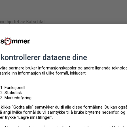
ne hjertet av Katschtal.
ylliske landsbyen St. Peter am Kammersberg med en
berg. Føl deg som hjemme sammen med dine nærmeste i de
ir et varmt uttrykk. Spisebordet i stuen innbyr til å sitte
lenge.
 pittoreske landskapet kan du nyte deilige retter fra
kale fjellet, det 2474 meter høye Greim. Dette er et populært
dager kan du nyte et panorama uten sidestykke fra toppen.
 utbygd nettverk av stier som starter like ved huset. Ta en
koselige landsbyen, ha piknik midt i den vakre naturen og