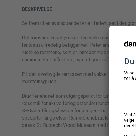
BESKRIVELSE
Se frem til en avslappende ferie i feriehuset i det grøn
Det romslige huset ønsker deg velkommen til den id
fantastisk fredelig beliggenhet. Peter am Kammers
rustikke rommene, som er innredet med mye treverk og g
sammen etter utfluktene, nyte et godt måltid og prate 
På den overbygde terrassen med vakker utsikt over det
mursteinsgrillen.
Bruk feriehuset som utgangspunkt for turer opp det lo
reisemål for aktive feriegjester året rundt. På klare 
Syklister får også valuta for pengene her, med et godt
spasertur langs elven Römerbrundl, rusle gjennom den 
besøk St. Ruprecht Wood Museum med familien.