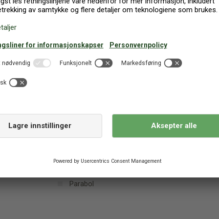
or en uforglemmelig ferie.
vis mer
re/Sten
Utsikt over landskap
Bygget (år): 2022
ng: 4
Gjester: 6
Parabol