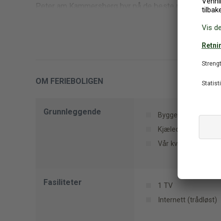
Peter am Kammersberg byr på de beste mulighetene f
OM FERIEBOLIGEN
Grunnleggende
Bygge materiale: T
Kjæledyr: 0
Vår kvalitetsvurderi
Fasiliteter
1 TV
Internett (trådløst)