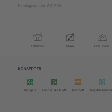
Katalognummer: AST285
FERIEHUS
100M2
6
PERSONER
KONSEPTER
Dagspris
Husdyr ikke tillatt
Internett
Røykfrie ferieh