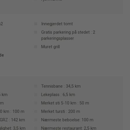
m2
Innegjerdet tomt
Gratis parkering på stedet : 2
parkeringsplasser
Muret grill
de
Tennisbane : 34,5 km
5 km
Lekeplass : 6,5 km
km
Merket sti 5-10 km : 50 m
10 km : 100 m
Merket tursti : 200 m
: GRZ : 142 km
Nærmeste beboelse: 100 m
lighet: 3,5 km
Nærmeste restaurant: 2,5 km