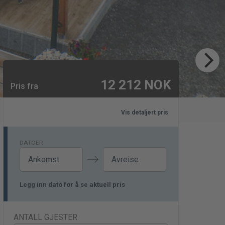
12 212
NOK
Pris fra
Vis detaljert pris
DATOER
Navigate
Navigate
Legg inn dato for å se aktuell pris
forward
backward
to
to
interact
interact
with
with
ANTALL GJESTER
the
the