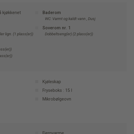
å kjøkkenet
Baderom
WC: Varmt og kaldt vann , Dusj
Soverom nr. 1
r lign. (1 plass(er))
Dobbeltseng(er) (2 plass(er))
ass(er))
ass(er))
Kjøleskap
Fryseboks : 15 l
Mikrobølgeovn
Fjernvarme