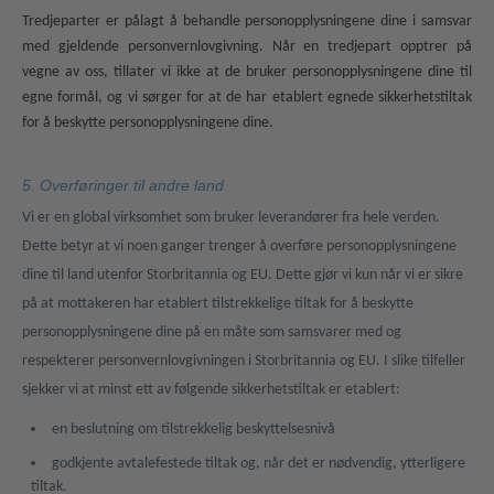
Tredjeparter er pålagt å behandle personopplysningene dine i samsvar
med gjeldende personvernlovgivning. Når en tredjepart opptrer på
vegne av oss, tillater vi ikke at de bruker personopplysningene dine til
egne formål, og vi sørger for at de har etablert egnede sikkerhetstiltak
for å beskytte personopplysningene dine.
5. Overføringer til andre land
Vi er en global virksomhet som bruker leverandører fra hele verden.
Dette betyr at vi noen ganger trenger å overføre personopplysningene
dine til land utenfor Storbritannia og EU. Dette gjør vi kun når vi er sikre
på at mottakeren har etablert tilstrekkelige tiltak for å beskytte
personopplysningene dine på en måte som samsvarer med og
respekterer personvernlovgivningen i Storbritannia og EU. I slike tilfeller
sjekker vi at minst ett av følgende sikkerhetstiltak er etablert:
en beslutning om tilstrekkelig beskyttelsesnivå
godkjente avtalefestede tiltak og, når det er nødvendig, ytterligere
tiltak.