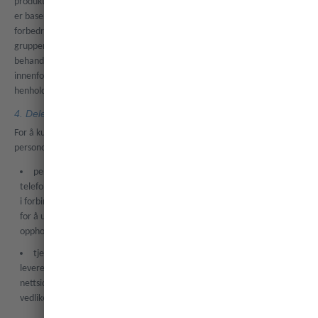
produktforbedring. Begrunnelsen for delingen innenfor Awaze-gruppen
er basert på vår berettigede interesse i å levere en god tjeneste,
forbedre tjenestene våre og beskytte virksomheten. Selskapene i
gruppen fungerer enten som vår databehandler eller felles
behandlingsansvarlige, og vi har inngått en avtale om datadeling
innenfor gruppen som sørger for at dataene behandles sikkert og i
henhold til gjeldende lover.
4. Dele dataene dine med selskap utenfor Awaze-gruppen
For å kunne levere tjenestene våre og drive virksomheten vår, kan vi dele
personopplysningene dine med:
personer som leier feriebolig hos deg (dette kan inkludere
telefonnummer, e-postadresse og bostedsadresse når det er nødvendig
i forbindelse med utleievirksomheten, for eksempel hvis du har ansvar
for å utlevere nøkkelen eller en person trenger å kontakte deg om
oppholdet eller for å løse problemer)
tjenesteleverandører som fungerer som databehandlere, som
leverer IT- og systemadministrasjon, hosting og kundestøtte for
nettsider og app, markedsføring, kundestøtte samt rengjørings- og
vedlikeholdstjenester