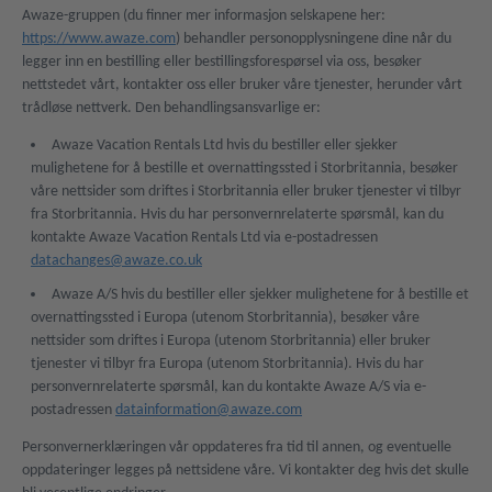
Awaze-gruppen (du finner mer informasjon selskapene her:
https://www.awaze.com
) behandler personopplysningene dine når du
legger inn en bestilling eller bestillingsforespørsel via oss, besøker
nettstedet vårt, kontakter oss eller bruker våre tjenester, herunder vårt
trådløse nettverk. Den behandlingsansvarlige er:
Awaze Vacation Rentals Ltd hvis du bestiller eller sjekker
mulighetene for å bestille et overnattingssted i Storbritannia, besøker
våre nettsider som driftes i Storbritannia eller bruker tjenester vi tilbyr
fra Storbritannia. Hvis du har personvernrelaterte spørsmål, kan du
kontakte Awaze Vacation Rentals Ltd via e-postadressen
datachanges@awaze.co.uk
Awaze A/S hvis du bestiller eller sjekker mulighetene for å bestille et
overnattingssted i Europa (utenom Storbritannia), besøker våre
nettsider som driftes i Europa (utenom Storbritannia) eller bruker
tjenester vi tilbyr fra Europa (utenom Storbritannia). Hvis du har
personvernrelaterte spørsmål, kan du kontakte Awaze A/S via e-
postadressen
datainformation@awaze.com
Personvernerklæringen vår oppdateres fra tid til annen, og eventuelle
oppdateringer legges på nettsidene våre. Vi kontakter deg hvis det skulle