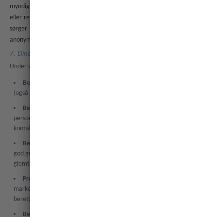
myndighetspålagte krav samt eventuelle relevante bransjestandarder
eller retningslinjer. Når vi ikke lenger trenger personopplysningene dine,
sørger vi for at de blir fjernet eller slettet på en sikker måte eller
anonymisert slik at de ikke lenger kan brukes til å identifisere deg.
7. Dine rettigheter
Under visse omstendigheter har du rett til følgende:
Be om å få tilgang til
en kopi av personopplysninger vi har om deg
(også kalt «den registrertes rett til innsyn»).
Be om at vi korrigerer upresise eller ufullstendige
personopplysninger vi har om deg. Du kan oppdatere
kontaktopplysningene dine via Min konto.
Be oss om å slette
dine personopplysninger når det ikke finnes noen
god grunn til at vi fortsetter å behandle dem (også kalt «retten til å bli
glemt»).
Protestere mot at vi bruker dataene dine
til direkte
markedsføring eller, i noen tilfeller, bruker dem basert på våre
berettigede interesser.
Be om begrensning
av behandlingen av dine personopplysninger.