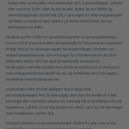
bruker eller samhandler med nettstedet vårt, e-postmeldinger, innhold
eller annonser (f.eks. sider du har besøkt, lenker du har klikket og
overnattingssteder du har sett på). I våre regler for informasjonskapsler
(du finner en lenke til dem nederst på denne siden) finner du mer
informasjon om dette.
Vanligvis samler vi ikke inn spesielle kategorier av personopplysninger,
men fra tid til annen kan dette bli nødvendig for å kunne levere tjenester
til deg, hvis du for eksempel oppgir helseopplysninger, herunder om
nedsatt bevegelsesevne, som vi trenger for å forsikre oss om at vi kan
dekke dine behov. Det kan også bli nødvendig av hensyn til
forsikringsformål eller juridiske formål hvis du utsettes for et uhell på et
overnattingssted du har bestilt via oss, og medisinske data må oppgis i
forbindelse med forsikringskravet.
Lovgivningen eller avtalen pålegger deg å oppgi visse
personopplysninger. Hvis du ikke oppgir dem, kan det hende at vi ikke
kan inngå eller overholde avtalen vår med deg slik at bestillingen din må
kanselleres. I så fall vil vi gi deg beskjed om dette, og vi har da ikke lenger
noen forpliktelser overfor deg.
Vanligvis innhenter vi personopplysninger direkte fra deg, men vi kan