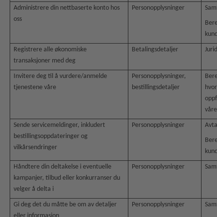
Administrere din nettbaserte konto hos
Personopplysninger
Sam
oss
Bere
kund
Registrere alle økonomiske
Betalingsdetaljer
Jurid
transaksjoner med deg
Invitere deg til å vurdere/anmelde
Personopplysninger,
Bere
tjenestene våre
bestillingsdetaljer
hvor
oppf
våre
Sende servicemeldinger, inkludert
Personopplysninger
Avta
bestillingsoppdateringer og
Bere
vilkårsendringer
kund
Håndtere din deltakelse i eventuelle
Personopplysninger
Sam
kampanjer, tilbud eller konkurranser du
velger å delta i
Gi deg det du måtte be om av detaljer
Personopplysninger
Sam
eller informasjon