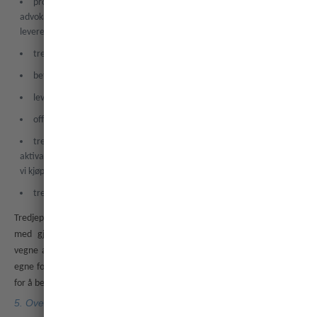
profesjonelle rådgivere som for eksempel bankforbindelser,
advokater, revisorer, regnskapsførere og forsikringsselskaper som
leverer tjenester til oss
tredjeparts annonsepartnere og reisebyråer
betalingskortselskaper
leverandører av betalingstjenester
offentlige etater samt lovgivende og andre myndigheter
tredjeparter som vi velger å selge, overføre eller fusjonere deler av
aktivaene våre eller virksomheten vår til eller med, eller virksomheter
vi kjøper eller fusjonerer med
tredjeparter du har godkjent at vi kan snakke med
Tredjeparter er pålagt å behandle personopplysningene dine i samsvar
med gjeldende personvernlovgivning. Når en tredjepart opptrer på
vegne av oss, tillater vi ikke at de bruker personopplysningene dine til
egne formål, og vi sørger for at de har etablert egnede sikkerhetstiltak
for å beskytte personopplysningene dine.
5. Overføringer til andre land