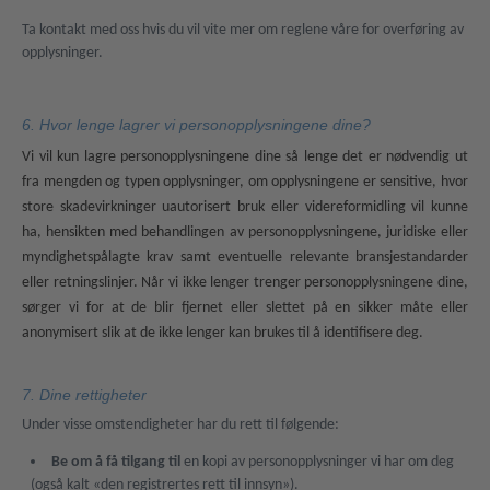
Ta kontakt med oss hvis du vil vite mer om reglene våre for overføring av
opplysninger.
6. Hvor lenge lagrer vi personopplysningene dine?
Vi vil kun lagre personopplysningene dine så lenge det er nødvendig ut
fra mengden og typen opplysninger, om opplysningene er sensitive, hvor
store skadevirkninger uautorisert bruk eller videreformidling vil kunne
ha, hensikten med behandlingen av personopplysningene, juridiske eller
myndighetspålagte krav samt eventuelle relevante bransjestandarder
eller retningslinjer. Når vi ikke lenger trenger personopplysningene dine,
sørger vi for at de blir fjernet eller slettet på en sikker måte eller
anonymisert slik at de ikke lenger kan brukes til å identifisere deg.
7. Dine rettigheter
Under visse omstendigheter har du rett til følgende:
Be om å få tilgang til
en kopi av personopplysninger vi har om deg
(også kalt «den registrertes rett til innsyn»).