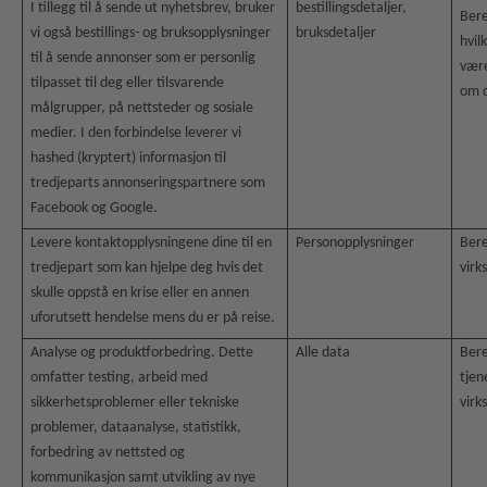
I tillegg til å sende ut nyhetsbrev, bruker
bestillingsdetaljer,
Bere
vi også bestillings- og bruksopplysninger
bruksdetaljer
hvil
til å sende annonser som er personlig
være
tilpasset til deg eller tilsvarende
om 
målgrupper, på nettsteder og sosiale
medier. I den forbindelse leverer vi
hashed (kryptert) informasjon til
tredjeparts annonseringspartnere som
Facebook og Google.
Levere kontaktopplysningene dine til en
Personopplysninger
Bere
tredjepart som kan hjelpe deg hvis det
virk
skulle oppstå en krise eller en annen
uforutsett hendelse mens du er på reise.
Analyse og produktforbedring. Dette
Alle data
Bere
omfatter testing, arbeid med
tjen
sikkerhetsproblemer eller tekniske
virk
problemer, dataanalyse, statistikk,
forbedring av nettsted og
kommunikasjon samt utvikling av nye