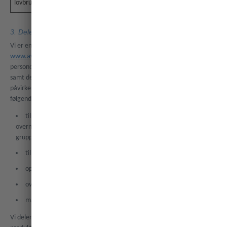
lovbrudd.
3. Dele dataene dine innenfor Awaze-gruppen
Vi er en del av Awaze-gruppen med selskap (opplistet i
www.awaze.com
), og noen ganger bruker vi felles teknologi slik at dine
personopplysninger kan bli delt med andre selskap i Awaze-gruppen
samt deres ansatte, entreprenører og tjenesteleverandører. Dette
påvirker ikke formålene vi bruker personopplysningene dine for, inkludert
følgende formål:
tilrettelegge for utleie av ferieboligen, inkludert registrere
overnattingsstedet ditt på ulike bestillingsplattformer innenfor Awaze-
gruppen,
tilby god kundeservice,
oppdage, hindre og rapportere om lovbrudd,
overvåke nettstedet og appen vår, og
markedsføre aktiviteter når det tillates.
Vi deler også anonymiserte data for analyseformål og