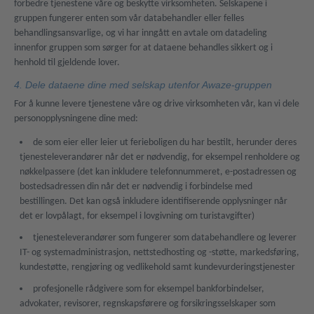
forbedre tjenestene våre og beskytte virksomheten. Selskapene i
gruppen fungerer enten som vår databehandler eller felles
behandlingsansvarlige, og vi har inngått en avtale om datadeling
innenfor gruppen som sørger for at dataene behandles sikkert og i
henhold til gjeldende lover.
4. Dele dataene dine med selskap utenfor Awaze-gruppen
For å kunne levere tjenestene våre og drive virksomheten vår, kan vi dele
personopplysningene dine med:
de som eier eller leier ut ferieboligen du har bestilt, herunder deres
tjenesteleverandører når det er nødvendig, for eksempel renholdere og
nøkkelpassere (det kan inkludere telefonnummeret, e-postadressen og
bostedsadressen din når det er nødvendig i forbindelse med
bestillingen. Det kan også inkludere identifiserende opplysninger når
det er lovpålagt, for eksempel i lovgivning om turistavgifter)
tjenesteleverandører som fungerer som databehandlere og leverer
IT- og systemadministrasjon, nettstedhosting og -støtte, markedsføring,
kundestøtte, rengjøring og vedlikehold samt kundevurderingstjenester
profesjonelle rådgivere som for eksempel bankforbindelser,
advokater, revisorer, regnskapsførere og forsikringsselskaper som