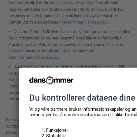
ferieboligen din i Storbritannia via oss, besøkt våre Storbritannia-
baserte nettsteder eller brukt appen vår i Storbritannia. Hvis du har
personvernrelaterte spørsmål, kan du kontakte Awaze Vacation
Rentals Ltd via e-postadressen
datachanges@awaze.co.uk
Vacation Rental SARL hvis du leier ut, sjekker om du kan leie ut eller
har blitt kontaktet av oss med spørsmål om å leie ut en feriebolig i
Frankrike via oss. Hvis du har personvernrelaterte spørsmål, kan du
kontakte Vacation Rental SARL via e-postadressen
datainformation@awaze.com
Awaze A/S hvis du leier ut, sjekker om du kan leie ut eller har blitt
kontaktet av oss med spørsmål om å leie ut ferieboligen din i resten av
Europa via oss, besøkt våre europeiske nettsteder (utenom
Storbritannia) eller brukt appen vår utenfor Storbritannia. Hvis du har
personvernrelaterte spørsmål, kan du kontakte Awaze A/S via e-
postadressen
datainformation@awaze.com
Personvernerklæringen vår oppdateres fra tid til annen, og eventuelle
oppdateringer legges på nettsidene våre. Vi kontakter deg hvis det skulle
bli vesentlige endringer.