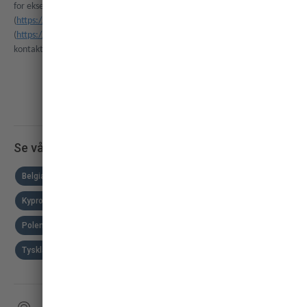
for eksempel kontakte Information Commissioner i Storbritannia
(
https://ico.org.uk
) eller Datatilsynet i Danmark
(
https://www.datatilsynet.dk/
), men vi oppfordrer deg til først å ta
kontakt med oss, slik at vi kan hjelpe deg.
Se våre ferieboliger i 22 land
Belgia
Danmark
Frankrike
Hellas
Italia
Kroatia
Kypros
Luxemburg
Montenegro
Nederland
Norge
Polen
Portugal
Slovenia
Spania
Sveits
Sverige
Tyskland
Østerrike