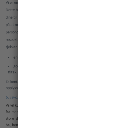
Vi er en global virksomhet som bruker leverandører fra hele verden.
Dette betyr at vi noen ganger trenger å overføre personopplysningene
dine til land utenfor Storbritannia og EU. Dette gjør vi kun når vi er sikre
på at mottakeren har etablert tilstrekkelige tiltak for å beskytte
personopplysningene dine på en måte som samsvarer med og
respekterer personvernlovgivningen i Storbritannia og EU. I slike tilfeller
sjekker vi at minst ett av følgende sikkerhetstiltak er etablert:
en beslutning om tilstrekkelig beskyttelsesnivå
godkjente avtalefestede tiltak og, når det er nødvendig, ytterligere
tiltak.
Ta kontakt med oss hvis du vil vite mer om reglene våre for overføring av
opplysninger.
6. Hvor lenge lagrer vi personopplysningene dine?
Vi vil kun lagre personopplysningene dine så lenge det er nødvendig ut
fra mengden og typen opplysninger, om opplysningene er sensitive, hvor
store skadevirkninger uautorisert bruk eller videreformidling vil kunne
ha, hensikten med behandlingen av personopplysningene, juridiske eller