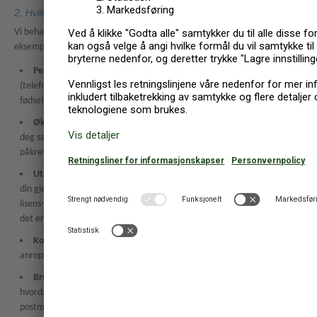
2. Hvilke personopplysninger behandler vi, og hvorfor?
Vi behandler kun personopplysningene dine når vi trenger det. Noen
eksempler på slike opplysninger:
Personopplysninger
som navn, kontaktopplysninger
(telefonnummer, e-postadresse og gateadresse), bruker-ID,
fødselsdato samt brukernavn og passord
Økonomiske opplysninger
som for eksempel betalinger til eller fra
deg samt kontoopplysninger og organisasjonsnummer når det er
påkrevd
Utleieopplysninger
,
for eksempel avtalen om å leie ut ferieboligen
din gjennom oss, mer informasjon om utleieboligen, og et
lisens-/registrerings-/tilgangsnummer eller tilsvarende på steder hvor
det er påkrevd
Kontakthistorikk
i form av e-postmeldinger, brev, chatter,
anropsregistre og meldinger til og fra deg på sosiale medier
Bruksdetaljer
, for eksempel IP-adresse, enhetstype, enhets-ID,
hvordan du bruker eller samhandler med nettstedet vårt, e-
postmeldinger, innhold, annonser eller app (f.eks. sider du har besøkt,