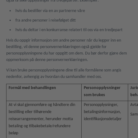
også få slike opplysninger fra tredjeparter. Eksempler:
hvis du bestiller via en av partnerne våre
fra andre personer i reisefølget ditt
hvis du deltar i en konkurranse relatert til oss via en tredjepart
Hvis du oppgir informasjon om andre personer når du legger inn en
bestilling, vil denne personvernerklæringen også gjelde for
personopplysningene du har oppgitt om dem. Du bør derfor gjøre dem
oppmerksom på denne personvernerklæringen.
Vi kan bruke personopplysningene dine til alle formålene som angis
nedenfor, avhengig av hvordan du samhandler med oss.
Formål med behandlingen
Personopplysninger
Juri
som brukes
beh
At vi skal gjennomføre og håndtere din
Personopplysninger,
Avta
bestilling eller tilhørende
betalingsinformasjon,
Sam
reisearrangementer, herunder motta
identifikasjonsdetaljer
betaling og tilbakebetale/refundere
beløp