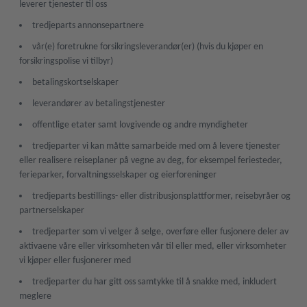
leverer tjenester til oss
tredjeparts annonsepartnere
vår(e) foretrukne forsikringsleverandør(er) (hvis du kjøper en
forsikringspolise vi tilbyr)
betalingskortselskaper
leverandører av betalingstjenester
offentlige etater samt lovgivende og andre myndigheter
tredjeparter vi kan måtte samarbeide med om å levere tjenester
eller realisere reiseplaner på vegne av deg, for eksempel feriesteder,
ferieparker, forvaltningsselskaper og eierforeninger
tredjeparts bestillings- eller distribusjonsplattformer, reisebyråer og
partnerselskaper
tredjeparter som vi velger å selge, overføre eller fusjonere deler av
aktivaene våre eller virksomheten vår til eller med, eller virksomheter
vi kjøper eller fusjonerer med
tredjeparter du har gitt oss samtykke til å snakke med, inkludert
meglere