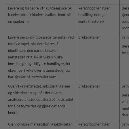
Levere og forbedre vår kundeservice og
Personopplysninger,
Bere
kundestøtte, inkludert kvalitetskontroll
bestillingsdetaljer,
tjen
og opplæring
kontakthistorikk
pers
pro
Levere personlig tilpassede tjenester ved
Bruksdetaljer
Sam
for eksempel, når det tillates, å
Bere
identifisere deg når du besøker
best
nettstedet vårt slik at vi kan huske
innstillinger og tidligere handlinger, for
eksempel hvilke overnattingssteder du
har sjekket på nettstedet vårt.
Overvåke nettstedet, inkludert ytelsen
Bruksdetaljer
Sam
og sikkerheten og, når det tillates,
Bere
analysere gjestenes atferd på nettstedet
vedl
for å beskytte det og gjøre det enda
med 
bedre.
den 
Gjennomføre markedsføringsaktiviteter.
Personopplysninger,
Sam