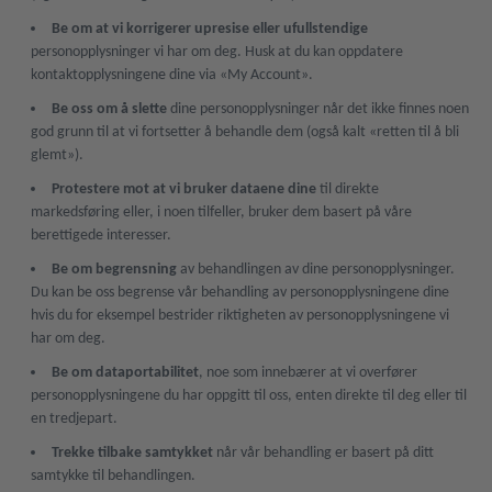
Be om at vi korrigerer upresise eller ufullstendige
personopplysninger vi har om deg. Husk at du kan oppdatere
kontaktopplysningene dine via «My Account».
Be oss om å slette
dine personopplysninger når det ikke finnes noen
god grunn til at vi fortsetter å behandle dem (også kalt «retten til å bli
glemt»).
Protestere mot at vi bruker dataene dine
til direkte
markedsføring eller, i noen tilfeller, bruker dem basert på våre
berettigede interesser.
Be om begrensning
av behandlingen av dine personopplysninger.
Du kan be oss begrense vår behandling av personopplysningene dine
hvis du for eksempel bestrider riktigheten av personopplysningene vi
har om deg.
Be om dataportabilitet
, noe som innebærer at vi overfører
personopplysningene du har oppgitt til oss, enten direkte til deg eller til
en tredjepart.
Trekke tilbake samtykket
når vår behandling er basert på ditt
samtykke til behandlingen.