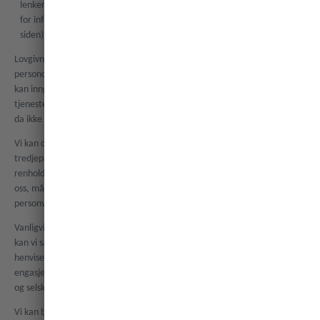
lenker du har klikket og overnattingssteder du har sett på). I våre regler
for informasjonskapsler (du finner en lenke til dem nederst på denne
siden) finner du mer informasjon om dette.
Lovgivningen eller avtalen pålegger deg å oppgi visse
personopplysninger. Hvis du ikke oppgir dem, kan det hende at vi ikke
kan inngå eller overholde avtalen vår med deg og at vi kan kansellere
tjenesteleveringen til deg. I så fall vil vi gi deg beskjed om dette, og vi har
da ikke lenger noen forpliktelser overfor deg.
Vi kan også samle inn og behandle kontaktopplysningene til en
tredjepart som er utpekt av deg, for eksempel en vaktmester eller
renholder, og som du deler med oss. Hvis du oppgir slike opplysninger til
oss, må du forsikre deg om at tredjeparten har fått tilgang til denne
personvernerklæringen.
Vanligvis innhenter vi personopplysninger direkte fra deg. Noen ganger
kan vi samle inn personopplysninger fra noen som med ditt samtykke
henviser deg til oss, fra eieren av boligen (hvis du for eksempel er
engasjert som vaktmester eller renholder), offentlig tilgjengelige kilder
og selskap som er involvert i bygging eller salg av ferieboliger.
Vi kan bruke personopplysningene dine til alle formålene som angis