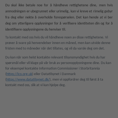
Du skal ikke betale noe for å håndheve rettighetene dine, men hvis
anmodningen er ubegrunnet eller urimelig, kan vi kreve et rimelig gebyr
fra deg eller nekte å overholde forespørselen. Det kan hende at vi ber
deg om ytterligere opplysninger for å verifisere identiteten din og for å
identifisere opplysningene du henviser til.
Ta kontakt med oss hvis du vil håndheve noen av disse rettighetene. Vi
prøver å svare på henvendelser innen en måned, men kan utvide denne
fristen med to måneder når det tillates, og vil da varsle deg om det.
Du kan når som helst kontakte relevant tilsynsmyndighet hvis du har
spørsmål eller vil klage på vår bruk av personopplysningene dine. Du kan
for eksempel kontakte Information Commissioner i Storbritannia
(
https://ico.org.uk
) eller Datatilsynet i Danmark
(
https://www.datatilsynet.dk/
), men vi oppfordrer deg til først å ta
kontakt med oss, slik at vi kan hjelpe deg.