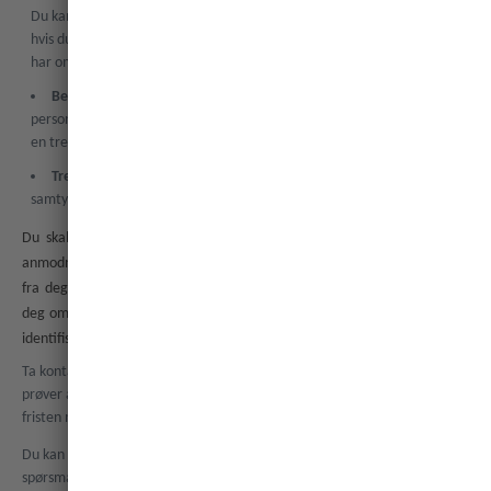
Du kan be oss begrense vår behandling av personopplysningene dine
hvis du for eksempel bestrider riktigheten av personopplysningene vi
har om deg.
Be om dataportabilitet
, noe som innebærer at vi overfører
personopplysningene du har oppgitt til oss, enten direkte til deg eller til
en tredjepart.
Trekke tilbake samtykket
når vår behandling er basert på ditt
samtykke til behandlingen.
Du skal ikke betale noe for å håndheve rettighetene dine, men hvis
anmodningen er ubegrunnet eller urimelig, kan vi kreve et rimelig gebyr
fra deg eller nekte å overholde forespørselen. Det kan hende at vi ber
deg om ytterligere opplysninger for å verifisere identiteten din og for å
identifisere opplysningene du henviser til.
Ta kontakt med oss hvis du vil håndheve noen av disse rettighetene. Vi
prøver å svare på henvendelser innen en måned, men kan utvide denne
fristen med to måneder når det tillates, og vil da varsle deg om det.
Du kan når som helst kontakte relevant tilsynsmyndighet hvis du har
spørsmål eller vil klage på vår bruk av personopplysningene dine. Du kan