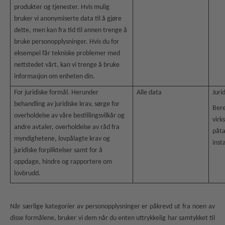
produkter og tjenester. Hvis mulig
bruker vi anonymiserte data til å gjøre
dette, men kan fra tid til annen trenge å
bruke personopplysninger. Hvis du for
eksempel får tekniske problemer med
nettstedet vårt, kan vi trenge å bruke
informasjon om enheten din.
For juridiske formål. Herunder
Alle data
Jurid
behandling av juridiske krav, sørge for
Bere
overholdelse av våre bestillingsvilkår og
virk
andre avtaler, overholdelse av råd fra
påta
myndighetene, lovpålagte krav og
inst
juridiske forpliktelser samt for å
oppdage, hindre og rapportere om
lovbrudd.
Når særlige kategorier av personopplysninger er påkrevd ut fra noen av
disse formålene, bruker vi dem når du enten uttrykkelig har samtykket til