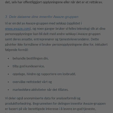
det, selv har offentliggjort opplysningene eller når det er et rettskrav.
3. Dele dataene dine innenfor Awaze-gruppen
Vi er en del av Awaze-gruppen med selskap (opplistet i
www.awaze.com
), og noen ganger bruker vi felles teknologi slik at dine
personopplysninger kan bli delt med andre selskap i Awaze-gruppen
samt deres ansatte, entreprenører og tjenesteleverandører. Dette
påvirker ikke formålene vi bruker personopplysningene dine for, inkludert
følgende formål:
behandle bestillingen din,
tilby god kundeservice,
oppdage, hindre og rapportere om lovbrudd,
overvåke nettstedet vårt og
markedsføre aktiviteter når det tillates.
Vi deler også anonymiserte data for analyseformål og
produktforbedring. Begrunnelsen for delingen innenfor Awaze-gruppen
er basert på vår berettigede interesse i å levere en god tjeneste,