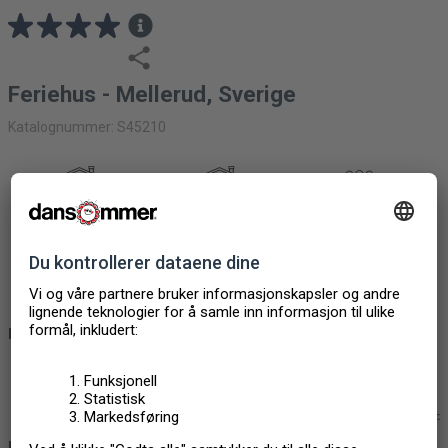
Feriehus - Mellerud, Sverige
Katalognummer: S45210
FERIEHUS
80M2
8
PERSONER
3 SOVEROM
1 BADEROM
2 HUSDYR
KONSEPTER
Miniferie
Husdyr tillatt
Back to Nature
Båt inklude
BESKRIVELSE