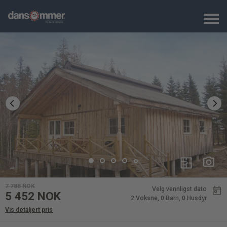
7 788
NOK
Velg vennligst dato
5 452
NOK
2 Voksne
, 0 Barn
, 0 Husdyr
Vis detaljert pris