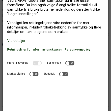
Veldig vakker hytte i villmarken, bygget med økologiske materialer,
lokalt tre og miljøbevissthet gjennom og gjennom. Den naturlige
eiendommen grenser til store skoger med mye bær og sopp og
rikelig dyreliv. Hytta har en åpen planløsning med stor, vakker stue
med kvalitetsmøbler. Koselig åpen hems, f.eks. for barna. På grunn
vis mer
av støyforskrifter er det kun tillatt å bruke elektriske motorer på
sjøen.
OM FERIEBOLIGEN
GRUNNLEGGENDE
Kjæledyr: 2
Utl. ikke til ungdomsgrupper
Bygget (år): 2009
Vår kvalitetsvurdering: 4
Gjester: 8
Antall gratis barn (0-4 år): 1
FASILITETER