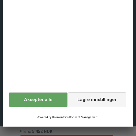
FAQs
+47 21 99 90 10
man-fre 9:00 - 16:30 / lør 15:00 - 20:00 / søn 10:00 - 15:00
Om oss
Persondatapolitikk
Generelle vilkår
Leiebetingelser
Cookie-politikk
Digital Services Act
Reisebyrå login
5 452
NOK
Pris fra