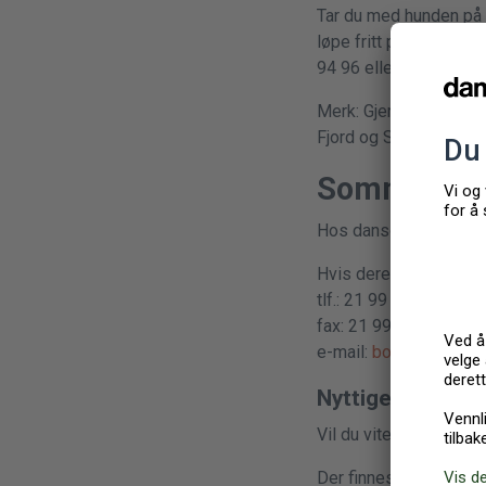
Tar du med hunden på fe
løpe fritt på tomten. 
94 96 eller +45 50 22 
Merk: Gjerder er tilgj
Fjord og Søndervig i s
Sommerhus 
Hos dansommer tar vi i
Hvis dere har behov f
tlf.: 21 99 90 00
fax: 21 99 90 15
e-mail:
booking@dans
Nyttige lenker:
Vil du vite mer om reg
Der finnes mange hund