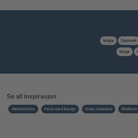
Belgia
Danmark
Norge
Se all inspirasjon
Aktivitetshus
Ferie med husdyr
Gratis badeland
Miniferie