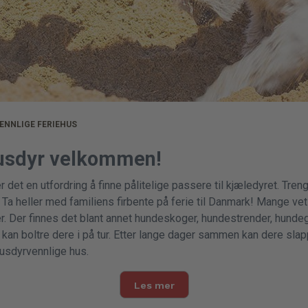
ENNLIGE FERIEHUS
husdyr velkommen!
 det en utfordring å finne pålitelige passere til kjæledyret. Tren
a heller med familiens firbente på ferie til Danmark! Mange vet
er. Der finnes det blant annet hundeskoger, hundestrender, hund
kan boltre dere i på tur. Etter lange dager sammen kan dere slapp
sdyrvennlige hus.
Les mer