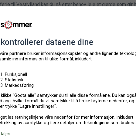
rie til Vestjylland kan du nå etter behov leie et gjerde som gir hu
På denne måten kan du redusere stressnivået på ferien ytterligere.
93 12 eller send en e-post til:
husby.bilcenter@gmail.com
for fle
engelige og blir levert i områdene fra Nissum Fjord og Thorsminde 
ør.
med husdyr tillat
ngen ekstra gebyr for at dere tar med husdyr på ferien.
or å ta med flere husdyr, ber vi dere kontakte dansommers salgsa
ommer.no
lene for å ferde med hund i naturen, kan du finne dem hos
Skov o
eskoger i Danmark hvor man kan ferdes med hund uten bånd. Du 