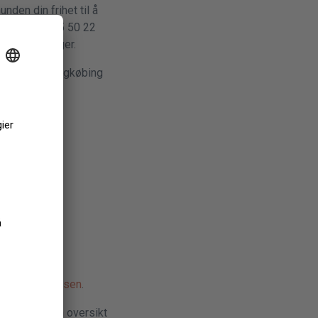
nden din frihet til å
 Ring tlf. +45 50 22
re opplysninger.
i nord, til Ringkøbing
vdeling på:
g Naturstyrelsen
.
kan finne en oversikt