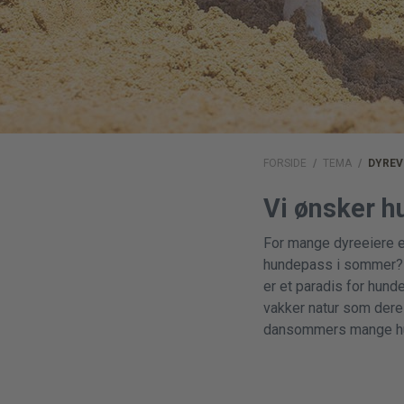
FORSIDE
/
TEMA
/
DYREV
Vi ønsker 
For mange dyreeiere er
hundepass i sommer? T
er et paradis for hund
vakker natur som dere 
dansommers mange hu