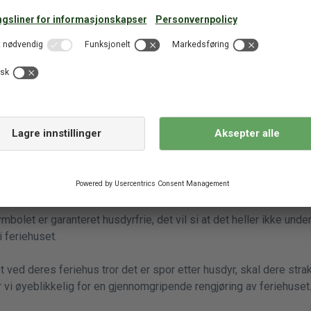
er hundeskove
eller
Hundeskove
.
t med dette symbolet er våre firbente venner velkommen. Det er ti
t med mindre annet er anført.
tt
mbolet er det ikke tillatt å ta med husdyr.
noen garanti for at det ikke har tidligere vært husdyr i feriehuset
ehus med rengjøringsgaranti
bolet er garanteret husdyrfrie, det vil si at det heller ikke unde
 feriehuset.
ved deres feriehus tror det er spor etter husdyr, skal dere strak
vi øyeblikkelig for en gjennomgripende rengjøring av feriehuset