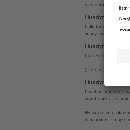
over dem her:
Kort ov
Husdyr tillatt
I alle feriehus marker
husdyr under oppholde
Husdyr ikke tilla
I feriehus med dette sy
(Dette er derimot ikke 
Husdyrfrie feri
Feriehus med dette sym
vært besøk av husdyr i
Hvis dere ved ankomst 
dansommer. Da sørger 