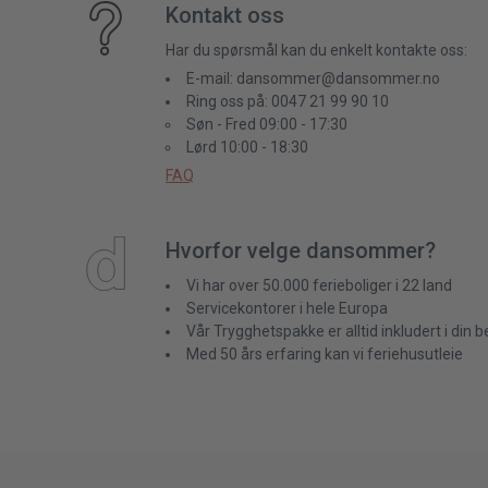
Kontakt oss
Har du spørsmål kan du enkelt kontakte oss:
E-mail: dansommer@dansommer.no
Ring oss på: 0047 21 99 90 10
Søn - Fred 09:00 - 17:30
Lørd 10:00 - 18:30
FAQ
Hvorfor velge dansommer?
Vi har over 50.000 ferieboliger i 22 land
Servicekontorer i hele Europa
Vår Trygghetspakke er alltid inkludert i din be
Med 50 års erfaring kan vi feriehusutleie