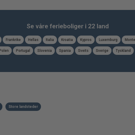
Se våre ferieboliger i 22 land
Frankrike
Hellas
Italia
Kroatia
Kypros
Luxemburg
Monte
Polen
Portugal
Slovenia
Spania
Sveits
Sverige
Tyskland
Store landsteder