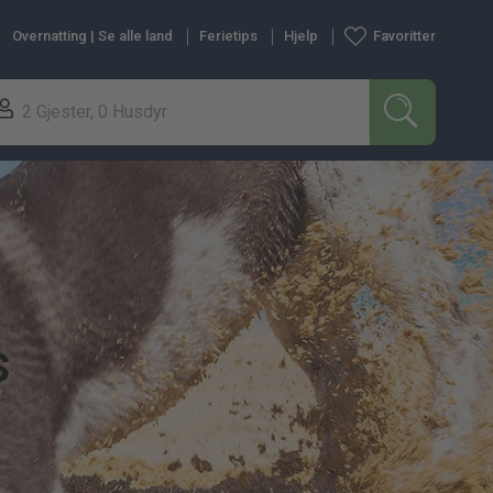
Overnatting | Se alle land
Ferietips
Hjelp
Favoritter
2 Gjester, 0 Husdyr
SØK
s