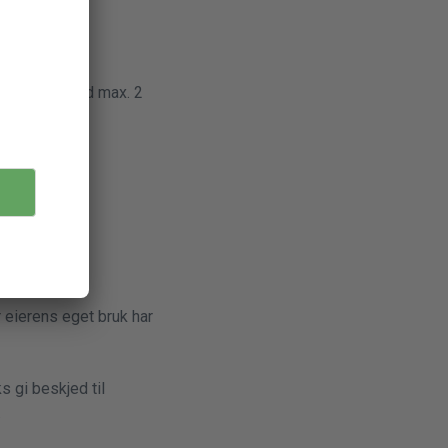
llatt å ta med max. 2
)
r eierens eget bruk har
s gi beskjed til
.