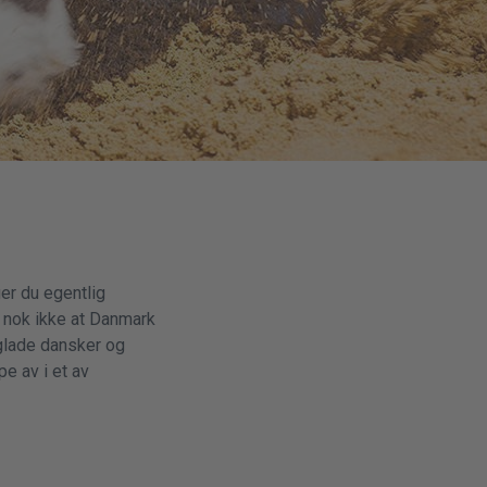
ger du egentlig
 nok ikke at Danmark
eglade dansker og
e av i et av