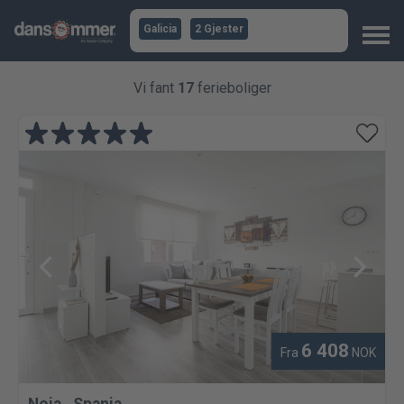
Galicia
2 Gjester
Vi fant
17
ferieboliger
6 408
Fra
NOK