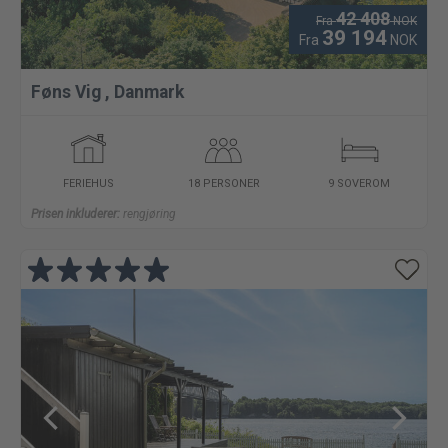
42 408
Fra
NOK
39 194
Fra
NOK
Føns Vig
,
Danmark
FERIEHUS
18 PERSONER
9 SOVEROM
Prisen inkluderer:
rengjøring