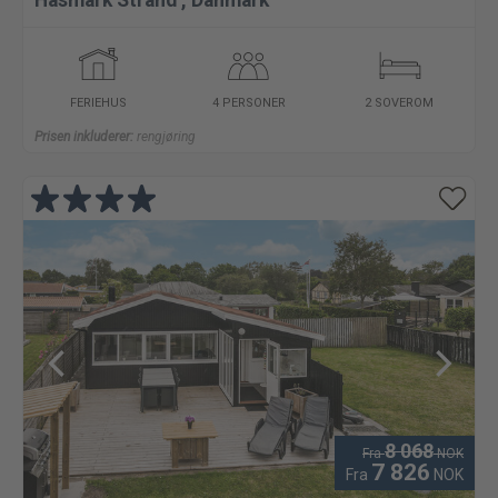
Hasmark Strand
,
Danmark
FERIEHUS
4 PERSONER
2 SOVEROM
Prisen inkluderer:
rengjøring
8 068
Fra
NOK
7 826
Fra
NOK