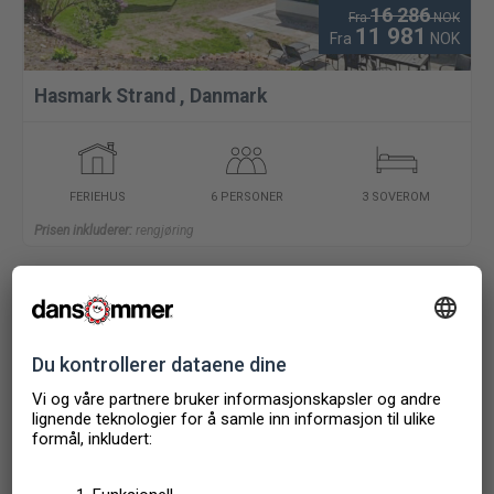
16 286
Fra
NOK
11 981
Fra
NOK
Hasmark Strand
,
Danmark
FERIEHUS
6 PERSONER
3 SOVEROM
Prisen inkluderer:
rengjøring