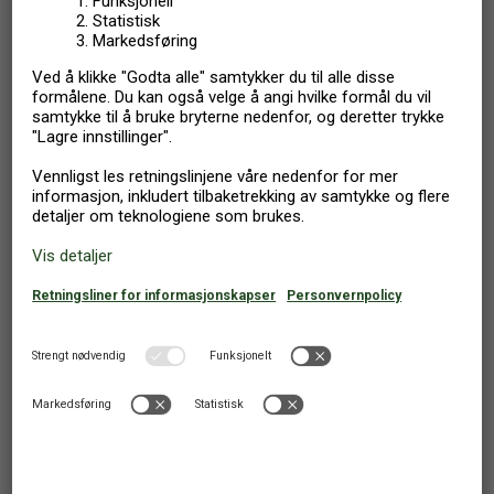
3 379
Fra
NOK
2 447
Fra
NOK
Otterup
,
Danmark
FERIELEILIGHET
3 PERSONER
1 SOVEROM