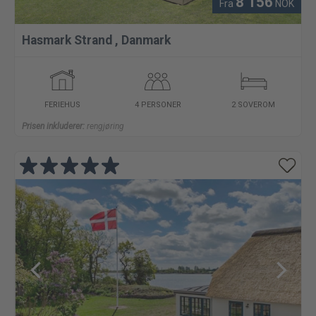
8 156
Fra
NOK
Hasmark Strand
,
Danmark
FERIEHUS
4 PERSONER
2 SOVEROM
Prisen inkluderer:
rengjøring