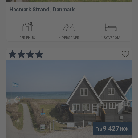
Hasmark Strand
,
Danmark
FERIEHUS
4 PERSONER
1 SOVEROM
9 427
Fra
NOK