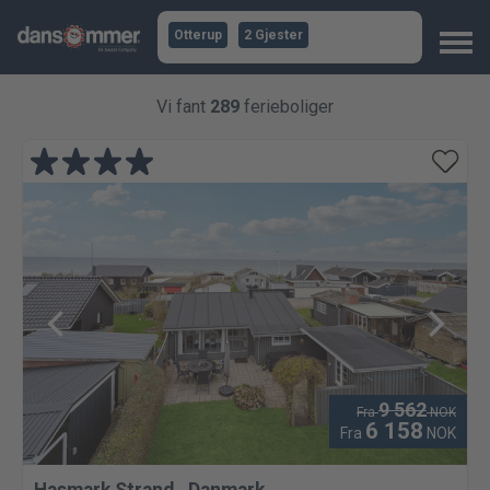
Otterup
2 Gjester
Vi fant
289
ferieboliger
9 562
Fra
NOK
6 158
Fra
NOK