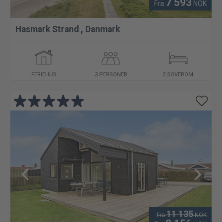
7 593
Fra
NOK
Hasmark Strand
,
Danmark
FERIEHUS
3 PERSONER
2 SOVEROM
11 135
Fra
NOK