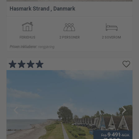
Hasmark Strand
,
Danmark
FERIEHUS
2 PERSONER
2 SOVEROM
Prisen inkluderer:
rengjøring
9 491
Fra
NOK