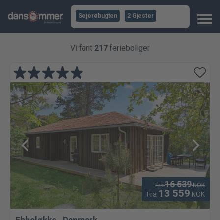
Sejerøbugten
2 Gjester
Vi fant
217
ferieboliger
16 539
Fra
NOK
13 559
Fra
NOK