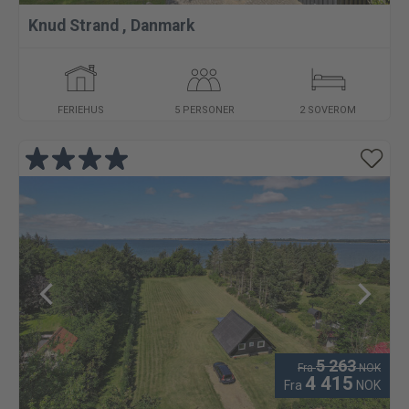
Knud Strand
,
Danmark
FERIEHUS
5 PERSONER
2 SOVEROM
5 263
Fra
NOK
4 415
Fra
NOK