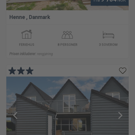
Henne
,
Danmark
FERIEHUS
8 PERSONER
3 SOVEROM
Prisen inkluderer:
rengjøring