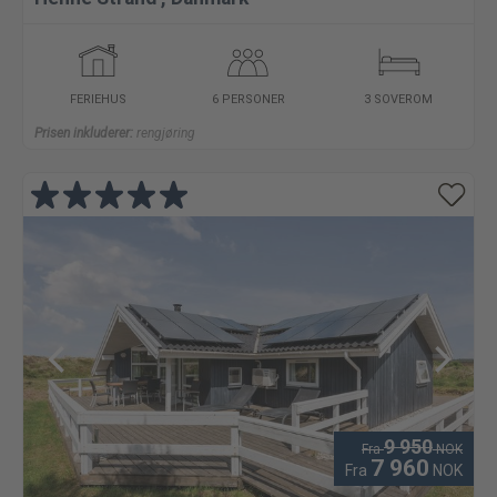
FERIEHUS
6 PERSONER
3 SOVEROM
Prisen inkluderer:
rengjøring
9 950
Fra
NOK
7 960
Fra
NOK